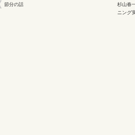
節分の話
杉山春
ニング