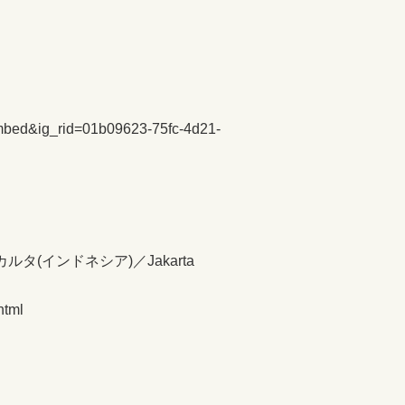
mbed&ig_rid=01b09623-75fc-4d21-
」
カルタ(インドネシア)／Jakarta
html