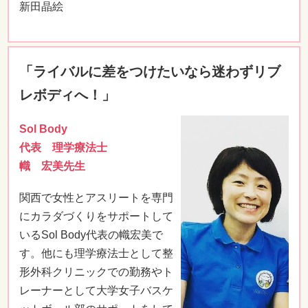
新田晶絵
「ライバルに差をつけたいなら迷わずリブ
レボディへ！」
Sol Body
代表 理学療法士
幟 宏美先生
関西で女性とアスリートを専門
にカラダづくりをサポートして
いるSol Body代表の幟宏美で
す。他にも理学療法士として整
形外科クリニックでの勤務やト
レーナーとして大学女子バスケ