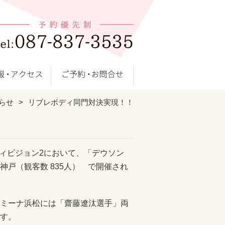
らせ
リブレボディ同門対決実現！！
27 ディビジョン2において、「デウソン
神戸（観客数 835人） で開催され
ミーナ浜松には「齋藤遼汰選手」両
す。