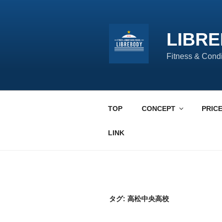
コ
ン
テ
LIBR
ン
ツ
Fitness & Cond
へ
ス
キ
ッ
TOP
CONCEPT
PRIC
プ
LINK
タグ:
高松中央高校