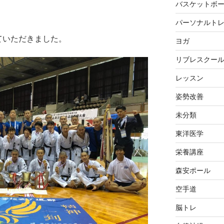
バスケットボ
パーソナルト
ていただきました。
ヨガ
リブレスクー
レッスン
姿勢改善
未分類
東洋医学
栄養講座
森安ポール
空手道
脳トレ