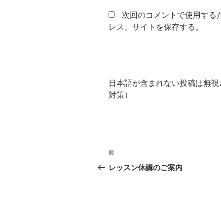
次回のコメントで使用する
レス、サイトを保存する。
日本語が含まれない投稿は無視
対策）
投
過
前
稿
去
レッスン休講のご案内
の
ナ
投
ビ
稿
ゲ