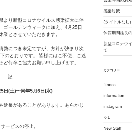
営業時間のお
感染対策
県より新型コロナウイルス感染拡大に伴
(タイトルなし)
、ゴールデンウィークに加え、4月25日
休館期間延長
休業とさせていただきます。
新型コロナウ
情勢につき未定ですが、方針が決まり次
て
以下のとおりです。 皆様にはご不便、ご迷
ほど何卒ご協力お願い申し上げます。
カテゴリー
記
fitness
5日(土)〜同年5月6日(水)
information
や延長があることがあります。あらかじ
instagram
K-1
全サービスの停止。
New Staff