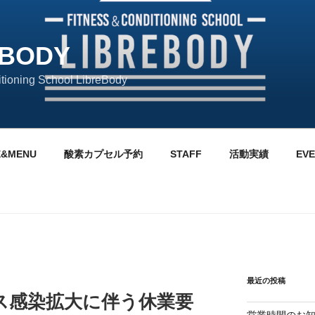
EBODY
itioning School LibreBody
E&MENU
酸素カプセル予約
STAFF
活動実績
EV
最近の投稿
ス感染拡大に伴う休業要