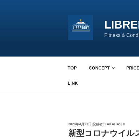
コ
ン
テ
LIBR
ン
ツ
Fitness & Cond
へ
ス
キ
ッ
TOP
CONCEPT
PRIC
プ
LINK
投
2020年4月23日
投稿者:
TAKAHASHI
稿
新型コロナウイル
日: