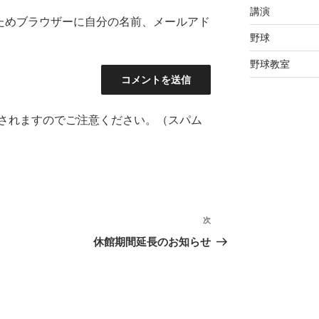
講演
ためブラウザーに自分の名前、メールアド
野球
野球教室
されますのでご注意ください。（スパム
次
次
の
休館期間延長のお知らせ
投
稿