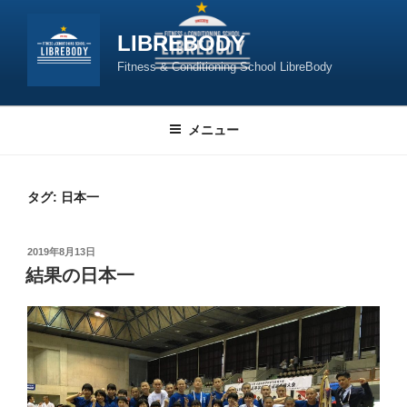
コ
ン
LIBREBODY
テ
Fitness & Conditioning School LibreBody
ン
ツ
へ
メニュー
ス
キ
ッ
タグ:
日本一
プ
投
2019年8月13日
稿
結果の日本一
日: