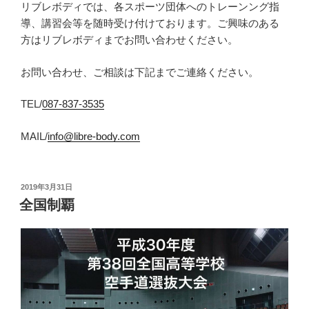
リブレボディでは、各スポーツ団体へのトレーンング指
導、講習会等を随時受け付けております。ご興味のある
方はリブレボディまでお問い合わせください。
お問い合わせ、ご相談は下記までご連絡ください。
TEL/
087-837-3535
MAIL/
info@libre-body.com
投
2019年3月31日
稿
全国制覇
日: