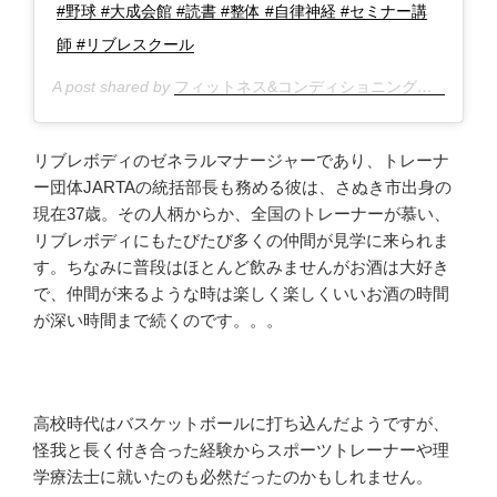
#野球 #大成会館 #読書 #整体 #自律神経 #セミナー講
師 #リブレスクール
A post shared by
フィットネス&コンディショニングスクール★リブレボディ@高松
リブレボディのゼネラルマナージャーであり、トレーナ
ー団体JARTAの統括部長も務める彼は、さぬき市出身の
現在37歳。その人柄からか、全国のトレーナーが慕い、
リブレボディにもたびたび多くの仲間が見学に来られま
す。ちなみに普段はほとんど飲みませんがお酒は大好き
で、仲間が来るような時は楽しく楽しくいいお酒の時間
が深い時間まで続くのです。。。
高校時代はバスケットボールに打ち込んだようですが、
怪我と長く付き合った経験からスポーツトレーナーや理
学療法士に就いたのも必然だったのかもしれません。