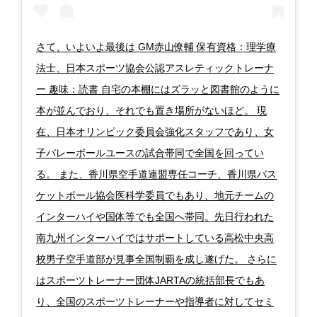
さて、いよいよ最後は GM赤山僚輔 保有資格：理学療
法士、日本スポーツ協会公認アスレティックトレーナ
ー 趣味：読書 自宅の本棚にはズラッと図書館のように
本が並んでおり、それでも置き場所がないほど。 現
在、日本オリンピック委員会強化スタッフであり、女
子バレーボールユースの試合帯同で全国を回ってい
る。 また、香川県空手道連盟専任コーチ、香川県バス
ケットボール協会医科学委員でもあり、地元チームの
インターハイや国体等でも全国へ帯同。先日行われた
南九州インターハイではサポートしている高松中央高
校男子空手道部が見事全国制覇を成し遂げた。 さらに
はスポーツトレーナー団体JARTAの統括部長でもあ
り、全国のスポーツトレーナーや指導者に対してセミ