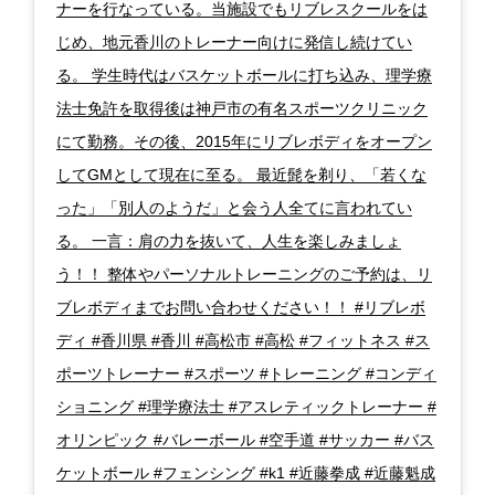
ナーを行なっている。当施設でもリブレスクールをは
じめ、地元香川のトレーナー向けに発信し続けてい
る。 学生時代はバスケットボールに打ち込み、理学療
法士免許を取得後は神戸市の有名スポーツクリニック
にて勤務。その後、2015年にリブレボディをオープン
してGMとして現在に至る。 最近髭を剃り、「若くな
った」「別人のようだ」と会う人全てに言われてい
る。 一言：肩の力を抜いて、人生を楽しみましょ
う！！ 整体やパーソナルトレーニングのご予約は、リ
ブレボディまでお問い合わせください！！ #リブレボ
ディ #香川県 #香川 #高松市 #高松 #フィットネス #ス
ポーツトレーナー #スポーツ #トレーニング #コンディ
ショニング #理学療法士 #アスレティックトレーナー #
オリンピック #バレーボール #空手道 #サッカー #バス
ケットボール #フェンシング #k1 #近藤拳成 #近藤魁成