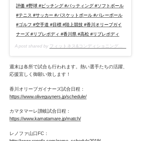
評価 #野球 #ピッチング #バッティング #ソフトボール
#テニス #サッカー #バスケットボール #バレーボール
#ゴルフ #空手道 #目標 #陸上競技 #香川オリーブガイ
ナーズ #リブレボディ #香川県 #高松 #リブレボディ
A post shared by
フィットネス&コンディショニングスクール★リブレボディ@高松
週末は各所で試合も行われます。熱い選手たちの活躍、
応援宜しく御願い致します！
香川オリーブガイナーズ試合日程：
https://www.oliveguyners.jp/schedule/
カマタマーレ讃岐試合日程：
https://www.kamatamare.jp/match/
レノファ山口FC：
http://www.renofa.com/game_schedule2019/