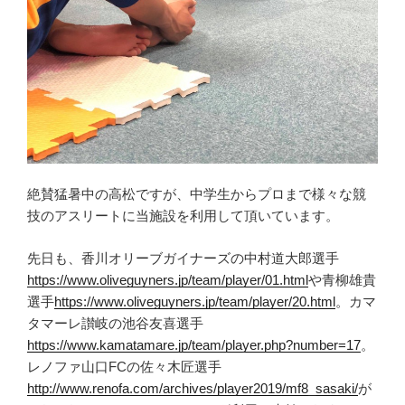
絶賛猛暑中の高松ですが、中学生からプロまで様々な競
技のアスリートに当施設を利用して頂いています。
先日も、香川オリーブガイナーズの中村道大郎選手
https://www.oliveguyners.jp/team/player/01.html
や青柳雄貴
選手
https://www.oliveguyners.jp/team/player/20.html
。カマ
タマーレ讃岐の池谷友喜選手
https://www.kamatamare.jp/team/player.php?number=17
。
レノファ山口FCの佐々木匠選手
http://www.renofa.com/archives/player2019/mf8_sasaki/
が