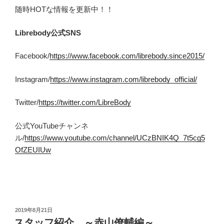
随時HOTな情報を更新中！！
Librebody
公式SNS
Facebook/
https://www.facebook.com/librebody.since2015/
Instagram/
https://www.instagram.com/librebody_official/
Twitter/
https://twitter.com/LibreBody
公式YouTubeチャンネ
ル/
https://www.youtube.com/channel/UCzBNIK4Q_7t5cg5
OfZEUIUw
投
2019年8月21日
稿
スタッフ紹介 ～赤山僚輔編～