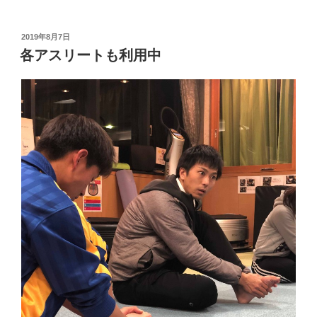
投
2019年8月7日
稿
各アスリートも利用中
日: