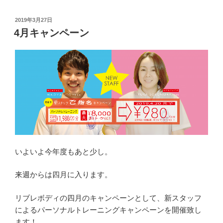
投
2019年3月27日
稿
4月キャンペーン
日:
いよいよ今年度もあと少し。
来週からは四月に入ります。
リブレボディの四月のキャンペーンとして、新スタッフ
によるパーソナルトレーニングキャンペーンを開催致し
ます！