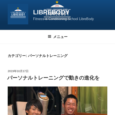
コ
ン
LIBREBODY
テ
Fitness & Conditioning School LibreBody
ン
ツ
へ
メニュー
ス
キ
ッ
カテゴリー:
パーソナルトレーニング
プ
投
2019年10月17日
稿
パーソナルトレーニングで動きの進化を
日: