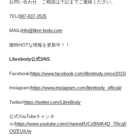
お問い合わせ、ご相談は下記までご連絡ください。
TEL/
087-837-3535
MAIL/
info@libre-body.com
随時HOTな情報を更新中！！
Librebody
公式SNS
Facebook/
https://www.facebook.com/librebody.since2015/
Instagram/
https://www.instagram.com/librebody_official/
Twitter/
https://twitter.com/LibreBody
公式YouTubeチャンネ
ル/
https://www.youtube.com/channel/UCzBNIK4Q_7t5cg5
OfZEUIUw