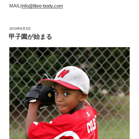
MAIL/
info@libre-body.com
投
2019年8月3日
稿
甲子園が始まる
日: